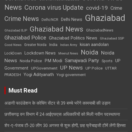
News
Corona virus Update
covid-19
Crime
Ghaziabad
Crime News
Delhi News
Delhi/NCR
Ghaziabad News
GhaziabadNews
Ghaziabad BJP
Ghaziabad Police
Ghaziabad Politics News
Ghaziabad SSP
kisan aandolan
India
Greater Noida
Good News
Indian Army
Noida
Noida
Lockdown News
LockDown
Meerut News
News
Samajwadi Party
PM Modi
UP
Noida Police
Sports
UP News
Government
UPGovernment
UP Police
UTTAR
Yogi Adityanath
PRADESH
Yogi government
Must Read
अडानी फाउंडेशन के कोचिंग सेंटर से 39 बच्चे भरेंगे कामयाबी की उड़ान
छत्तीसगढ़ वन विभाग में 24 आईएफएस अधिकारियों को मिली नवीन पदस्थापना
शेर-ए-पंजाब टी-20 लीग 30 अगस्त से शुरू होगी, छह फ्रेंचाइजी टीमें लेंगी हिस्सा