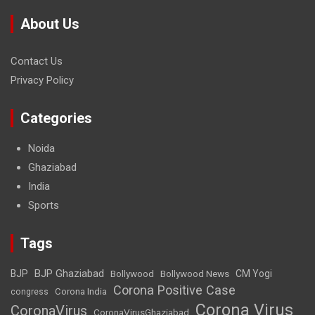
About Us
Contact Us
Privacy Policy
Categories
Noida
Ghaziabad
India
Sports
Tags
BJP Ghaziabad
BJP
Bollywood
Bollywood News
CM Yogi
Corona Positive Case
Corona India
congress
Corona Virus
CoronaVirus
CoronaVirusGhaziabad