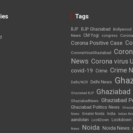
ies
Tags
BJP Ghaziabad
BJP
Bollywood
News
CM Yogi
Corona
congress
d
Co
Corona Positive Case
Coron
CoronaVirusGhaziabad
News
Corona virus 
Crime 
covid-19
Crime
Ghaz
Delhi News
Delhi/NCR
Ghaziabad
Ghaziabad BJP
Ghaziabad Po
GhaziabadNews
Ghaziabad Politics News
Ghazi
India
Greater Noida
News
Indian Ar
aandolan
Lockdown
LockDown
Noida
Noida News
News