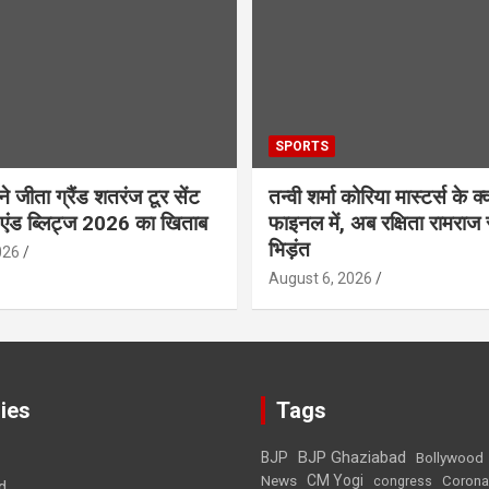
SPORTS
 ने जीता ग्रैंड शतरंज टूर सेंट
तन्वी शर्मा कोरिया मास्टर्स के क्व
 एंड ब्लिट्ज 2026 का खिताब
फाइनल में, अब रक्षिता रामराज 
भिड़ंत
026
August 6, 2026
ies
Tags
BJP Ghaziabad
BJP
Bollywood
News
CM Yogi
Corona
congress
d