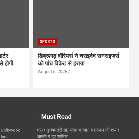
SPORTS
ार्टर
डिब्रूगढ़ वॉरियर्स ने चराइदेव सनराइजर्स
से होगी
को पांच विकेट से हराया
August 5, 2026
Must Read
मप्रः मुख्यमंत्री डॉ. यादव भगवान महाकाल की शयन
Bollywood
आरती में हुए शामिल
 India