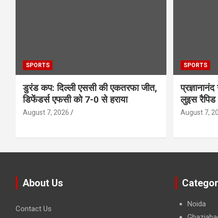
SPORTS
SPORTS
डुरंड कप: दिल्ली एससी की एकतरफा जीत,
प्रज्ञानानंद
डिफेंडर्स एफसी को 7-0 से हराया
लुइस रैपिड
August 7, 2026
August 7, 2
About Us
Categor
Noida
Contact Us
Ghaziaba