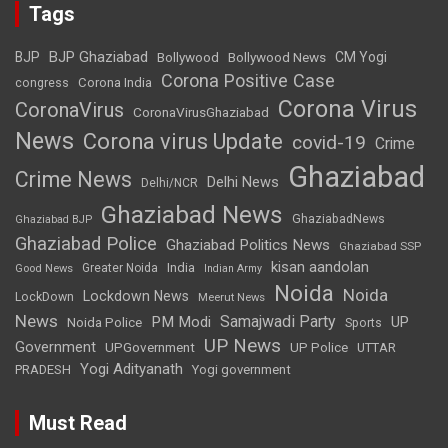
Tags
BJP Ghaziabad
BJP
Bollywood
Bollywood News
CM Yogi
Corona Positive Case
Corona India
congress
Corona Virus
CoronaVirus
CoronaVirusGhaziabad
News
Corona virus Update
covid-19
Crime
Ghaziabad
Crime News
Delhi News
Delhi/NCR
Ghaziabad News
GhaziabadNews
Ghaziabad BJP
Ghaziabad Police
Ghaziabad Politics News
Ghaziabad SSP
kisan aandolan
India
Greater Noida
Good News
Indian Army
Noida
Noida
Lockdown News
LockDown
Meerut News
News
Samajwadi Party
PM Modi
UP
Noida Police
Sports
UP News
Government
UPGovernment
UP Police
UTTAR
Yogi Adityanath
PRADESH
Yogi government
Must Read