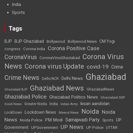
India
Sports
Tags
BJP Ghaziabad
BJP
Bollywood
Bollywood News
CM Yogi
Corona Positive Case
Corona India
congress
Corona Virus
CoronaVirus
CoronaVirusGhaziabad
News
Corona virus Update
covid-19
Crime
Ghaziabad
Crime News
Delhi News
Delhi/NCR
Ghaziabad News
GhaziabadNews
Ghaziabad BJP
Ghaziabad Police
Ghaziabad Politics News
Ghaziabad SSP
kisan aandolan
India
Greater Noida
Good News
Indian Army
Noida
Noida
Lockdown News
LockDown
Meerut News
News
Samajwadi Party
PM Modi
UP
Noida Police
Sports
UP News
Government
UPGovernment
UP Police
UTTAR