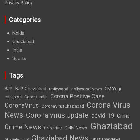
Privacy Policy
Categories
Noida
Ghaziabad
India
Sports
Tags
BJP Ghaziabad
BJP
Bollywood
Bollywood News
CM Yogi
Corona Positive Case
Corona India
congress
Corona Virus
CoronaVirus
CoronaVirusGhaziabad
News
Corona virus Update
covid-19
Crime
Ghaziabad
Crime News
Delhi News
Delhi/NCR
Ghaziabad News
GhaziabadNews
Ghaziabad BJP