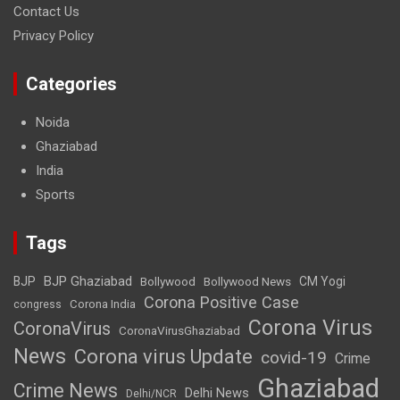
Contact Us
Privacy Policy
Categories
Noida
Ghaziabad
India
Sports
Tags
BJP Ghaziabad
BJP
Bollywood
Bollywood News
CM Yogi
Corona Positive Case
Corona India
congress
Corona Virus
CoronaVirus
CoronaVirusGhaziabad
News
Corona virus Update
covid-19
Crime
Ghaziabad
Crime News
Delhi News
Delhi/NCR