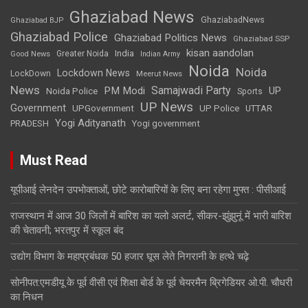
Ghaziabad News
GhaziabadNews
Ghaziabad BJP
Ghaziabad Police
Ghaziabad Politics News
Ghaziabad SSP
kisan aandolan
India
Greater Noida
Good News
Indian Army
Noida
Noida
Lockdown News
LockDown
Meerut News
News
Samajwadi Party
PM Modi
UP
Noida Police
Sports
UP News
Government
UPGovernment
UP Police
UTTAR
Yogi Adityanath
PRADESH
Yogi government
Must Read
यूपीआई लेनदेन उपभोक्ताओं, छोटे कारोबारियों के लिए बना रहेगा मुफ्त : पीसीआई
राजस्थान में आज 30 जिलों में बारिश का यलो अलर्ट, सीकर-झुंझुनूं में भारी बारिश
की चेतावनी; भरतपुर में स्कूल बंद
उद्योग विभाग के महाप्रबंधक 50 हजार घूस लेते निगरानी के हत्थे चढ़े
सोनीपत:एमडीयू के पूर्व वीसी एवं शिक्षा बाेर्ड के पूर्व चेयरमैन ब्रिगेडियर ओ.पी. चौधरी
का निधन