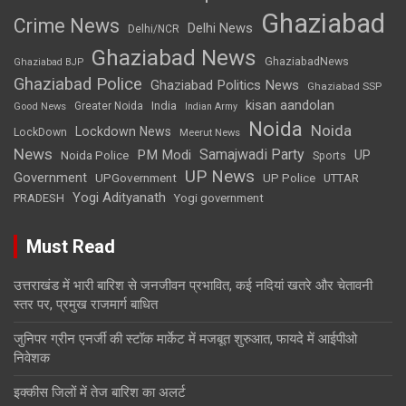
Ghaziabad
Crime News
Delhi News
Delhi/NCR
Ghaziabad News
GhaziabadNews
Ghaziabad BJP
Ghaziabad Police
Ghaziabad Politics News
Ghaziabad SSP
kisan aandolan
India
Greater Noida
Good News
Indian Army
Noida
Noida
Lockdown News
LockDown
Meerut News
News
Samajwadi Party
PM Modi
UP
Noida Police
Sports
UP News
Government
UPGovernment
UP Police
UTTAR
Yogi Adityanath
PRADESH
Yogi government
Must Read
उत्तराखंड में भारी बारिश से जनजीवन प्रभावित, कई नदियां खतरे और चेतावनी
स्तर पर, प्रमुख राजमार्ग बाधित
जुनिपर ग्रीन एनर्जी की स्टॉक मार्केट में मजबूत शुरुआत, फायदे में आईपीओ
निवेशक
इक्कीस जिलों में तेज बारिश का अलर्ट