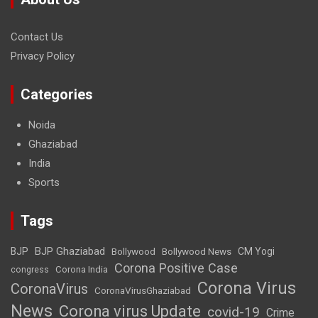
Contact Us
Privacy Policy
Categories
Noida
Ghaziabad
India
Sports
Tags
BJP Ghaziabad
BJP
Bollywood
Bollywood News
CM Yogi
Corona Positive Case
Corona India
congress
Corona Virus
CoronaVirus
CoronaVirusGhaziabad
News
Corona virus Update
covid-19
Crime