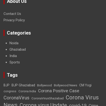
About Us
Contact Us
Privacy Policy
Categories
Noida
Ghaziabad
India
Sports
Tags
BJP Ghaziabad
BJP
Bollywood
Bollywood News
CM Yogi
Corona Positive Case
Corona India
congress
Corona Virus
CoronaVirus
CoronaVirusGhaziabad
News
Corona virus Update
covid-19
Crime