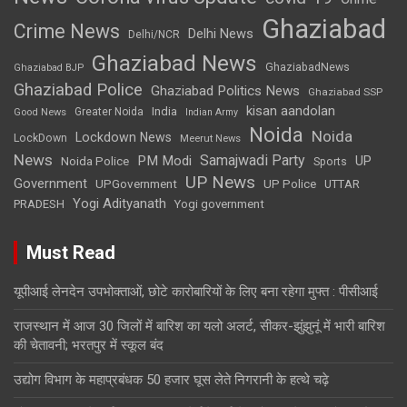
Ghaziabad
Crime News
Delhi News
Delhi/NCR
Ghaziabad News
GhaziabadNews
Ghaziabad BJP
Ghaziabad Police
Ghaziabad Politics News
Ghaziabad SSP
kisan aandolan
India
Greater Noida
Good News
Indian Army
Noida
Noida
Lockdown News
LockDown
Meerut News
News
Samajwadi Party
PM Modi
UP
Noida Police
Sports
UP News
Government
UPGovernment
UP Police
UTTAR
Yogi Adityanath
PRADESH
Yogi government
Must Read
यूपीआई लेनदेन उपभोक्ताओं, छोटे कारोबारियों के लिए बना रहेगा मुफ्त : पीसीआई
राजस्थान में आज 30 जिलों में बारिश का यलो अलर्ट, सीकर-झुंझुनूं में भारी बारिश
की चेतावनी; भरतपुर में स्कूल बंद
उद्योग विभाग के महाप्रबंधक 50 हजार घूस लेते निगरानी के हत्थे चढ़े