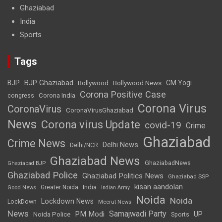
Ghaziabad
India
Sports
Tags
BJP Ghaziabad
BJP
Bollywood
Bollywood News
CM Yogi
Corona Positive Case
Corona India
congress
Corona Virus
CoronaVirus
CoronaVirusGhaziabad
News
Corona virus Update
covid-19
Crime
Ghaziabad
Crime News
Delhi News
Delhi/NCR
Ghaziabad News
GhaziabadNews
Ghaziabad BJP
Ghaziabad Police
Ghaziabad Politics News
Ghaziabad SSP
kisan aandolan
India
Greater Noida
Good News
Indian Army
Noida
Noida
Lockdown News
LockDown
Meerut News
News
Samajwadi Party
PM Modi
UP
Noida Police
Sports