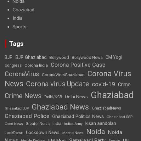
Noida
Ghaziabad
India
Sports
Tags
BJP Ghaziabad
BJP
Bollywood
Bollywood News
CM Yogi
Corona Positive Case
Corona India
congress
Corona Virus
CoronaVirus
CoronaVirusGhaziabad
News
Corona virus Update
covid-19
Crime
Ghaziabad
Crime News
Delhi News
Delhi/NCR
Ghaziabad News
GhaziabadNews
Ghaziabad BJP
Ghaziabad Police
Ghaziabad Politics News
Ghaziabad SSP
kisan aandolan
India
Greater Noida
Good News
Indian Army
Noida
Noida
Lockdown News
LockDown
Meerut News
News
Samajwadi Party
PM Modi
UP
Noida Police
Sports