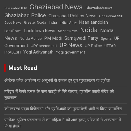
Ghaziabad News
GhaziabadNews
Ghaziabad BJP
Ghaziabad Police
Ghaziabad Politics News
Ghaziabad SSP
kisan aandolan
India
Greater Noida
Good News
Indian Army
Noida
Noida
Lockdown News
LockDown
Meerut News
News
Samajwadi Party
PM Modi
UP
Noida Police
Sports
UP News
Government
UPGovernment
UP Police
UTTAR
Yogi Adityanath
PRADESH
Yogi government
Must Read
ऑडेन्स कोल आरोहण के अनुभवों से रूबरू हुए दून पुस्तकालय के श्रोता
हरिद्वार में रेलवे टनल के पास पहाड़ी से गिरे बोल्डर, प्राचीन काली मंदिर को
नुकसान
कॉमनवेल्थ पदक विजेताओं और प्रशिक्षकों को मुख्यमंत्री धामी ने किया सम्मानित
पानीपत: पुलिस प्रताड़ना से तंग महिला ने की आत्महत्या, परिजनों ने अस्पताल में
किया हंगामा