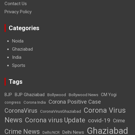
Contact Us
Privacy Policy
Categories
Noida
Ghaziabad
India
Sports
Tags
BJP Ghaziabad
BJP
Bollywood
Bollywood News
CM Yogi
Corona Positive Case
Corona India
congress
Corona Virus
CoronaVirus
CoronaVirusGhaziabad
News
Corona virus Update
covid-19
Crime
Ghaziabad
Crime News
Delhi News
Delhi/NCR