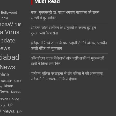
Must Read
मप्रः मुख्यमंत्री डॉ. यादव भगवान महाकाल की शयन
Bollywood
आरती में हुए शामिल
 India
ronaVirus
ऑडेन्स कोल आरोहण के अनुभवों से रूबरू हुए दून
a Virus
पुस्तकालय के श्रोता
Update
हरिद्वार में रेलवे टनल के पास पहाड़ी से गिरे बोल्डर, प्राचीन
News
काली मंदिर को नुकसान
iabad
कॉमनवेल्थ पदक विजेताओं और प्रशिक्षकों को मुख्यमंत्री
धामी ने किया सम्मानित
 News
पानीपत: पुलिस प्रताड़ना से तंग महिला ने की आत्महत्या,
lice
परिजनों ने अस्पताल में किया हंगामा
abad SSP
Good
kisan
my
 News
Meerut
Noida Police
UP
orts
P News
UP