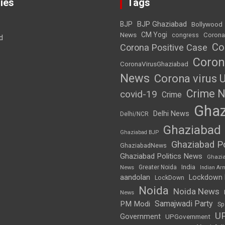
ies
Tags
BJP Ghaziabad
BJP
Bollywood
News
CM Yogi
Corona
congress
d
Co
Corona Positive Case
Coron
CoronaVirusGhaziabad
News
Corona virus 
Crime 
covid-19
Crime
Ghaz
Delhi News
Delhi/NCR
Ghaziabad
Ghaziabad BJP
Ghaziabad Po
GhaziabadNews
Ghaziabad Politics News
Ghazi
India
Greater Noida
News
Indian Ar
aandolan
Lockdown
LockDown
Noida
Noida News
News
Samajwadi Party
PM Modi
Sp
U
Government
UPGovernment