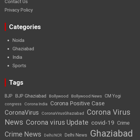
Contact Us
Privacy Policy
Categories
Noida
Ghaziabad
India
Sports
Tags
BJP Ghaziabad
BJP
Bollywood
Bollywood News
CM Yogi
Corona Positive Case
Corona India
congress
Corona Virus
CoronaVirus
CoronaVirusGhaziabad
News
Corona virus Update
covid-19
Crime
Ghaziabad
Crime News
Delhi News
Delhi/NCR