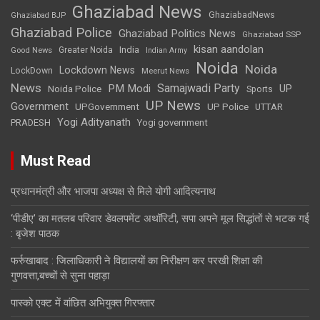
Ghaziabad News
GhaziabadNews
Ghaziabad BJP
Ghaziabad Police
Ghaziabad Politics News
Ghaziabad SSP
kisan aandolan
India
Greater Noida
Good News
Indian Army
Noida
Noida
Lockdown News
LockDown
Meerut News
News
Samajwadi Party
PM Modi
UP
Noida Police
Sports
UP News
Government
UPGovernment
UP Police
UTTAR
Yogi Adityanath
PRADESH
Yogi government
Must Read
प्रधानमंत्री और भाजपा अध्यक्ष से मिले योगी आदित्यनाथ
‘पीडीए’ का मतलब परिवार डेवलपमेंट अथॉरिटी, सपा अपने मूल सिद्धांतों से भटक गई
: बृजेश पाठक
फर्रुखाबाद : जिलाधिकारी ने विद्यालयों का निरीक्षण कर परखी शिक्षा की
गुणवत्ता,बच्चों से सुना पहाड़ा
पास्को एक्ट में वांछित अभियुक्त गिरफ्तार