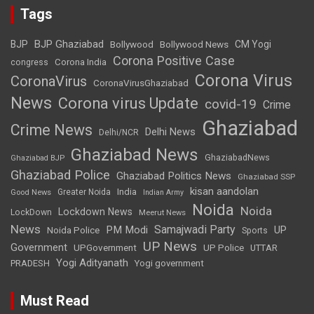
Tags
BJP Ghaziabad
BJP
Bollywood
Bollywood News
CM Yogi
Corona Positive Case
Corona India
congress
Corona Virus
CoronaVirus
CoronaVirusGhaziabad
News
Corona virus Update
covid-19
Crime
Ghaziabad
Crime News
Delhi News
Delhi/NCR
Ghaziabad News
GhaziabadNews
Ghaziabad BJP
Ghaziabad Police
Ghaziabad Politics News
Ghaziabad SSP
kisan aandolan
India
Greater Noida
Good News
Indian Army
Noida
Noida
Lockdown News
LockDown
Meerut News
News
Samajwadi Party
PM Modi
UP
Noida Police
Sports
UP News
Government
UPGovernment
UP Police
UTTAR
Yogi Adityanath
PRADESH
Yogi government
Must Read