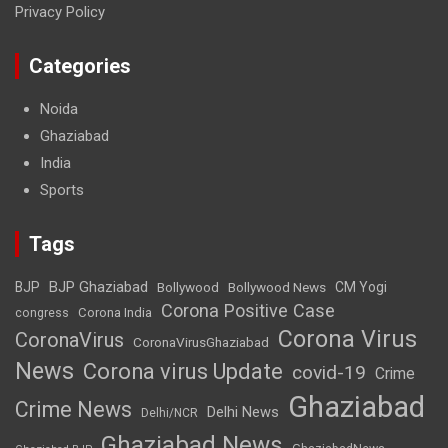
Privacy Policy
Categories
Noida
Ghaziabad
India
Sports
Tags
BJP Ghaziabad
BJP
Bollywood
Bollywood News
CM Yogi
Corona Positive Case
Corona India
congress
Corona Virus
CoronaVirus
CoronaVirusGhaziabad
News
Corona virus Update
covid-19
Crime
Ghaziabad
Crime News
Delhi News
Delhi/NCR
Ghaziabad News