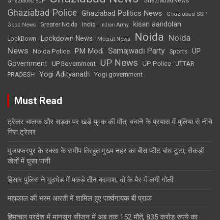
GhaziabadNews
Ghaziabad BJP
Ghaziabad Police
Ghaziabad Politics News
Ghaziabad SSP
kisan aandolan
India
Greater Noida
Good News
Indian Army
Noida
Noida
Lockdown News
LockDown
Meerut News
News
Samajwadi Party
PM Modi
UP
Noida Police
Sports
UP News
Government
UPGovernment
UP Police
UTTAR
Yogi Adityanath
PRADESH
Yogi government
Must Read
ट्रेलर चालक और सड़क पर खड़े युवक की मौत, बचाने के प्रयास में पुलिया से नीचे
गिरा ट्रेलर
मुजफ्फरपुर के रक्सा के समीप तिरहुत मुख्य नहर का बीस फीट बांध टूटा, सैकड़ों
खेतों में घुसा पानी
हिसार पुलिस ने मुठभेड़ में पकड़े तीन बदमाश, दो के पैर में लगी गोली
महाकाल की भस्म आरती में शामिल हुए पार्श्वगायक बी प्राक
हिमाचल प्रदेश में मानसून सीजन में अब तक 152 मौतें, 835 करोड़ रुपये का