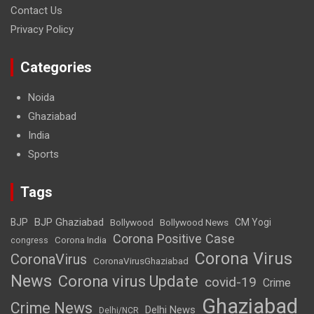
Contact Us
Privacy Policy
Categories
Noida
Ghaziabad
India
Sports
Tags
BJP Ghaziabad
BJP
Bollywood
Bollywood News
CM Yogi
Corona Positive Case
Corona India
congress
Corona Virus
CoronaVirus
CoronaVirusGhaziabad
News
Corona virus Update
covid-19
Crime
Ghaziabad
Crime News
Delhi News
Delhi/NCR