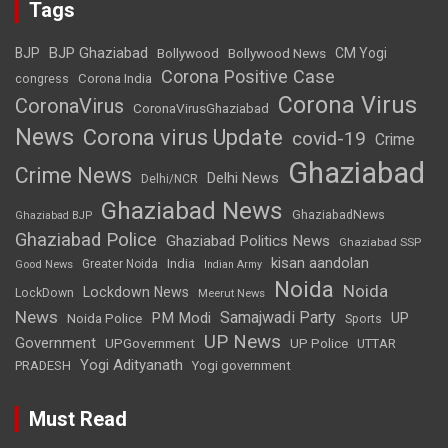
Tags
BJP Ghaziabad
BJP
Bollywood
Bollywood News
CM Yogi
Corona Positive Case
Corona India
congress
Corona Virus
CoronaVirus
CoronaVirusGhaziabad
News
Corona virus Update
covid-19
Crime
Ghaziabad
Crime News
Delhi News
Delhi/NCR
Ghaziabad News
GhaziabadNews
Ghaziabad BJP
Ghaziabad Police
Ghaziabad Politics News
Ghaziabad SSP
kisan aandolan
India
Greater Noida
Good News
Indian Army
Noida
Noida
Lockdown News
LockDown
Meerut News
News
Samajwadi Party
PM Modi
UP
Noida Police
Sports
UP News
Government
UPGovernment
UP Police
UTTAR
Yogi Adityanath
PRADESH
Yogi government
Must Read