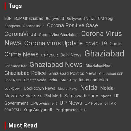
Tags
BJP Ghaziabad
BJP
Bollywood
Bollywood News
CM Yogi
Corona Positive Case
Corona India
congress
Corona Virus
CoronaVirus
CoronaVirusGhaziabad
News
Corona virus Update
covid-19
Crime
Ghaziabad
Crime News
Delhi News
Delhi/NCR
Ghaziabad News
GhaziabadNews
Ghaziabad BJP
Ghaziabad Police
Ghaziabad Politics News
Ghaziabad SSP
kisan aandolan
India
Greater Noida
Good News
Indian Army
Noida
Noida
Lockdown News
LockDown
Meerut News
News
Samajwadi Party
PM Modi
UP
Noida Police
Sports
UP News
Government
UPGovernment
UP Police
UTTAR
Yogi Adityanath
PRADESH
Yogi government
Must Read