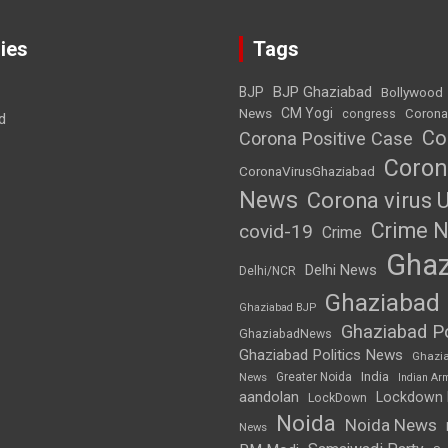
ies
Tags
BJP Ghaziabad
BJP
Bollywood
News
CM Yogi
Corona
congress
d
Co
Corona Positive Case
Coron
CoronaVirusGhaziabad
News
Corona virus 
Crime 
covid-19
Crime
Ghaz
Delhi News
Delhi/NCR
Ghaziabad
Ghaziabad BJP
Ghaziabad Po
GhaziabadNews
Ghaziabad Politics News
Ghazi
India
Greater Noida
News
Indian Ar
aandolan
Lockdown
LockDown
Noida
Noida News
News