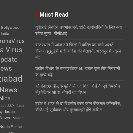
Must Read
यूपीआई लेनदेन उपभोक्ताओं, छोटे कारोबारियों के लिए बना
Bollywood
रहेगा मुफ्त : पीसीआई
 India
ronaVirus
राजस्थान में आज 30 जिलों में बारिश का यलो अलर्ट,
a Virus
सीकर-झुंझुनूं में भारी बारिश की चेतावनी; भरतपुर में स्कूल
बंद
Update
News
उद्योग विभाग के महाप्रबंधक 50 हजार घूस लेते निगरानी
के हत्थे चढ़े
iabad
सोनीपत:एमडीयू के पूर्व वीसी एवं शिक्षा बाेर्ड के पूर्व चेयरमैन
 News
ब्रिगेडियर ओ.पी. चौधरी का निधन
lice
इंदौर में आज से दो दिवसीय वेस्ट जोन रीजनल कॉन्फ्रेंस,
abad SSP
Good
सीजेआई सूर्यकांत और मुख्यमंत्री होंगे शामिल
kisan
my
 News
Meerut
Noida Police