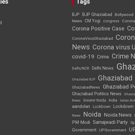
ies
Tags
BJP Ghaziabad
BJP
Bollywood
News
CM Yogi
Corona
congress
d
Co
Corona Positive Case
Coron
CoronaVirusGhaziabad
News
Corona virus 
Crime 
covid-19
Crime
Ghaz
Delhi News
Delhi/NCR
Ghaziabad
Ghaziabad BJP
Ghaziabad Po
GhaziabadNews
Ghaziabad Politics News
Ghazi
India
Greater Noida
News
Indian Ar
aandolan
Lockdown
LockDown
Noida
Noida News
News
Samajwadi Party
PM Modi
Sp
U
Government
UPGovernment