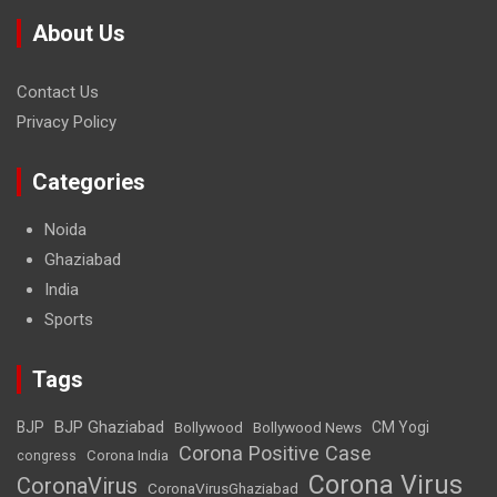
About Us
Contact Us
Privacy Policy
Categories
Noida
Ghaziabad
India
Sports
Tags
BJP Ghaziabad
BJP
Bollywood
Bollywood News
CM Yogi
Corona Positive Case
Corona India
congress
Corona Virus
CoronaVirus
CoronaVirusGhaziabad