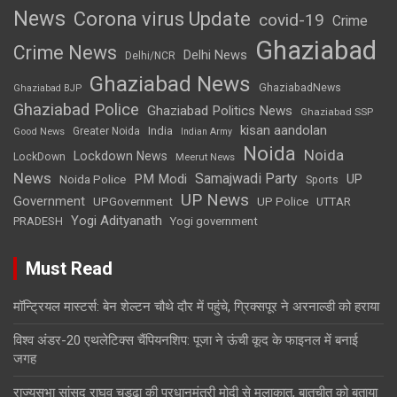
News
Corona virus Update
covid-19
Crime
Ghaziabad
Crime News
Delhi News
Delhi/NCR
Ghaziabad News
GhaziabadNews
Ghaziabad BJP
Ghaziabad Police
Ghaziabad Politics News
Ghaziabad SSP
kisan aandolan
India
Greater Noida
Good News
Indian Army
Noida
Noida
Lockdown News
LockDown
Meerut News
News
Samajwadi Party
PM Modi
UP
Noida Police
Sports
UP News
Government
UPGovernment
UP Police
UTTAR
Yogi Adityanath
PRADESH
Yogi government
Must Read
मॉन्ट्रियल मास्टर्स: बेन शेल्टन चौथे दौर में पहुंचे, ग्रिक्सपूर ने अरनाल्डी को हराया
विश्व अंडर-20 एथलेटिक्स चैंपियनशिप: पूजा ने ऊंची कूद के फाइनल में बनाई
जगह
राज्यसभा सांसद राघव चड्ढा की प्रधानमंत्री मोदी से मुलाकात, बातचीत को बताया