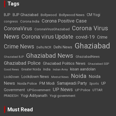
Tags
BJP Ghaziabad
BJP
Bollywood
Bollywood News
CM Yogi
Corona Positive Case
Corona India
congress
Corona Virus
CoronaVirus
CoronaVirusGhaziabad
News
Corona virus Update
covid-19
Crime
Ghaziabad
Crime News
Delhi News
Delhi/NCR
Ghaziabad News
GhaziabadNews
Ghaziabad BJP
Ghaziabad Police
Ghaziabad Politics News
Ghaziabad SSP
kisan aandolan
India
Greater Noida
Good News
Indian Army
Noida
Noida
Lockdown News
LockDown
Meerut News
News
Samajwadi Party
PM Modi
UP
Noida Police
Sports
UP News
Government
UPGovernment
UP Police
UTTAR
Yogi Adityanath
PRADESH
Yogi government
Must Read