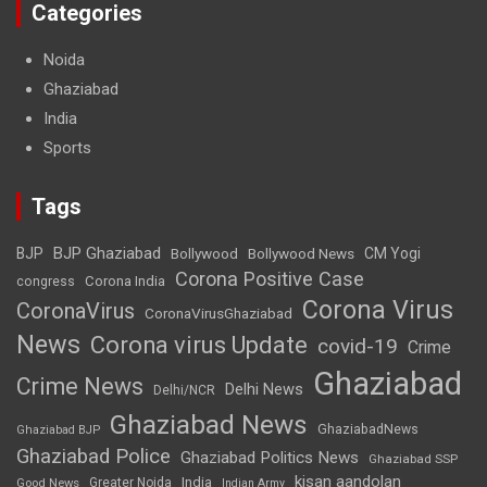
Categories
Noida
Ghaziabad
India
Sports
Tags
BJP Ghaziabad
BJP
Bollywood
Bollywood News
CM Yogi
Corona Positive Case
Corona India
congress
Corona Virus
CoronaVirus
CoronaVirusGhaziabad
News
Corona virus Update
covid-19
Crime
Ghaziabad
Crime News
Delhi News
Delhi/NCR
Ghaziabad News
GhaziabadNews
Ghaziabad BJP
Ghaziabad Police
Ghaziabad Politics News
Ghaziabad SSP
kisan aandolan
India
Greater Noida
Good News
Indian Army