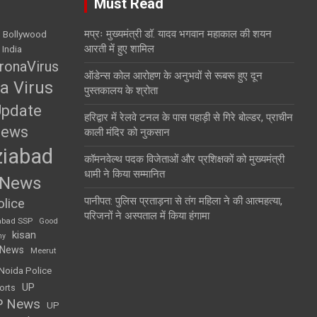
Must Read
मप्रः मुख्यमंत्री डॉ. यादव भगवान महाकाल की शयन
Bollywood
आरती में हुए शामिल
 India
ronaVirus
ऑडेन्स कोल आरोहण के अनुभवों से रूबरू हुए दून
a Virus
पुस्तकालय के श्रोता
Update
हरिद्वार में रेलवे टनल के पास पहाड़ी से गिरे बोल्डर, प्राचीन
News
काली मंदिर को नुकसान
iabad
कॉमनवेल्थ पदक विजेताओं और प्रशिक्षकों को मुख्यमंत्री
धामी ने किया सम्मानित
 News
पानीपत: पुलिस प्रताड़ना से तंग महिला ने की आत्महत्या,
lice
परिजनों ने अस्पताल में किया हंगामा
abad SSP
Good
kisan
my
 News
Meerut
Noida Police
UP
orts
P News
UP