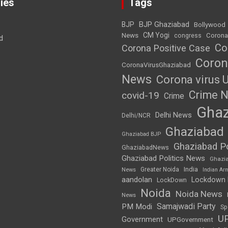
ies
Tags
BJP Ghaziabad
BJP
Bollywood
News
CM Yogi
Corona
congress
d
Co
Corona Positive Case
Coron
CoronaVirusGhaziabad
News
Corona virus 
Crime 
covid-19
Crime
Ghaz
Delhi News
Delhi/NCR
Ghaziabad
Ghaziabad BJP
Ghaziabad Po
GhaziabadNews
Ghaziabad Politics News
Ghazi
India
Greater Noida
News
Indian Ar
aandolan
Lockdown
LockDown
Noida
Noida News
News
Samajwadi Party
PM Modi
Sp
U
Government
UPGovernment