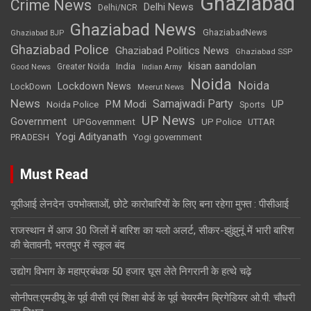
Ghaziabad
Crime News
Delhi News
Delhi/NCR
Ghaziabad News
GhaziabadNews
Ghaziabad BJP
Ghaziabad Police
Ghaziabad Politics News
Ghaziabad SSP
kisan aandolan
India
Greater Noida
Good News
Indian Army
Noida
Noida
Lockdown News
LockDown
Meerut News
News
Samajwadi Party
PM Modi
UP
Noida Police
Sports
UP News
Government
UPGovernment
UP Police
UTTAR
Yogi Adityanath
PRADESH
Yogi government
Must Read
यूपीआई लेनदेन उपभोक्ताओं, छोटे कारोबारियों के लिए बना रहेगा मुफ्त : पीसीआई
राजस्थान में आज 30 जिलों में बारिश का यलो अलर्ट, सीकर-झुंझुनूं में भारी बारिश
की चेतावनी; भरतपुर में स्कूल बंद
उद्योग विभाग के महाप्रबंधक 50 हजार घूस लेते निगरानी के हत्थे चढ़े
सोनीपत:एमडीयू के पूर्व वीसी एवं शिक्षा बाेर्ड के पूर्व चेयरमैन ब्रिगेडियर ओ.पी. चौधरी