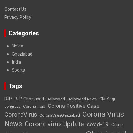
Contact Us
Privacy Policy
Categories
Noida
Ghaziabad
India
Sports
Tags
BJP Ghaziabad
BJP
Bollywood
Bollywood News
CM Yogi
Corona Positive Case
Corona India
congress
Corona Virus
CoronaVirus
CoronaVirusGhaziabad
News
Corona virus Update
covid-19
Crime