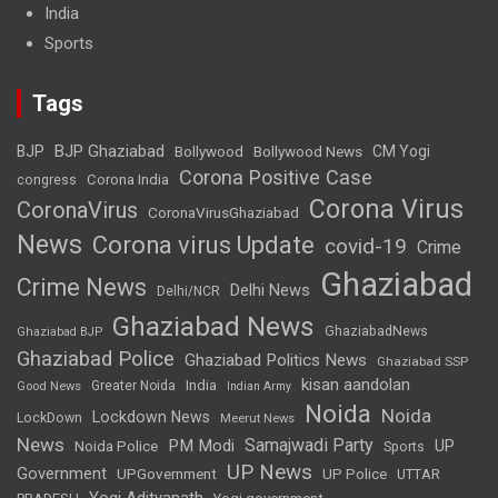
India
Sports
Tags
BJP Ghaziabad
BJP
Bollywood
Bollywood News
CM Yogi
Corona Positive Case
Corona India
congress
Corona Virus
CoronaVirus
CoronaVirusGhaziabad
News
Corona virus Update
covid-19
Crime
Ghaziabad
Crime News
Delhi News
Delhi/NCR
Ghaziabad News
GhaziabadNews
Ghaziabad BJP
Ghaziabad Police
Ghaziabad Politics News
Ghaziabad SSP
kisan aandolan
India
Greater Noida
Good News
Indian Army
Noida
Noida
Lockdown News
LockDown
Meerut News
News
Samajwadi Party
PM Modi
UP
Noida Police
Sports
UP News
Government
UPGovernment
UP Police
UTTAR
Yogi Adityanath