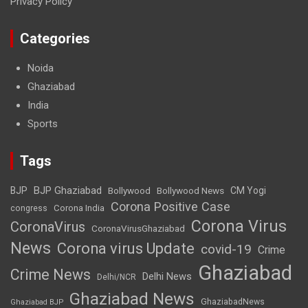
Privacy Policy
Categories
Noida
Ghaziabad
India
Sports
Tags
BJP Ghaziabad
BJP
Bollywood
Bollywood News
CM Yogi
Corona Positive Case
Corona India
congress
Corona Virus
CoronaVirus
CoronaVirusGhaziabad
News
Corona virus Update
covid-19
Crime
Ghaziabad
Crime News
Delhi News
Delhi/NCR
Ghaziabad News
GhaziabadNews
Ghaziabad BJP