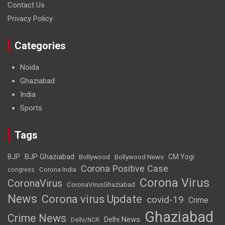
Contact Us
Privacy Policy
Categories
Noida
Ghaziabad
India
Sports
Tags
BJP Ghaziabad
BJP
Bollywood
Bollywood News
CM Yogi
Corona Positive Case
Corona India
congress
Corona Virus
CoronaVirus
CoronaVirusGhaziabad
News
Corona virus Update
covid-19
Crime
Ghaziabad
Crime News
Delhi News
Delhi/NCR