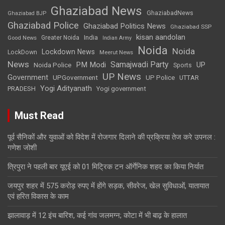
Ghaziabad News
GhaziabadNews
Ghaziabad BJP
Ghaziabad Police
Ghaziabad Politics News
Ghaziabad SSP
kisan aandolan
India
Greater Noida
Good News
Indian Army
Noida
Noida
Lockdown News
LockDown
Meerut News
News
Samajwadi Party
PM Modi
UP
Noida Police
Sports
UP News
Government
UPGovernment
UP Police
UTTAR
Yogi Adityanath
PRADESH
Yogi government
Must Read
पूर्व सैनिकों और युवाओं को विदेश में रोजगार दिलाने की प्रक्रिया तेज करे उपनल :
गणेश जोशी
त्रिपुरा ने पहली बार यूएई को 01 मिट्रिक टन ऑर्गेनिक शहद का किया निर्यात
जयपुर शहर में 575 कराेड़ रुपए में हाेंगे सड़क, सीवरेज, खेल सुविधाओं, यातायात
एवं हरित विकास के काम
झालावाड़ में 12 इंच बारिश, कई गांव जलमग्न; कोटा में भी बाढ़ के हालात