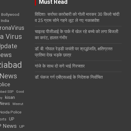
Must Read
विदिशाः सर्राफा कारोबारी को गोली मारकर 30 किलो चांदी
Bollywood
व 25 ग्राम सोने गहने लूट ले गए नकाबपोश
 India
ronaVirus
चाइल्ड पीजीआई के पार्क में खेल रहे बच्चे को लगा बिजली
a Virus
का करंट, हालत गंभीर
Update
डॉ. बी. गोपाल रेड्डी जयंती पर श्रद्धांजलि, क्षतिग्रस्त
News
प्रतिमा देख भड़के छात्र
iabad
गांजे के साथ दो सगे भाई गिरफ्तार
 News
डॉ. पंकज गर्ग एबीएसआई के निदेशक निर्वाचित
lice
abad SSP
Good
kisan
my
 News
Meerut
Noida Police
UP
orts
P News
UP