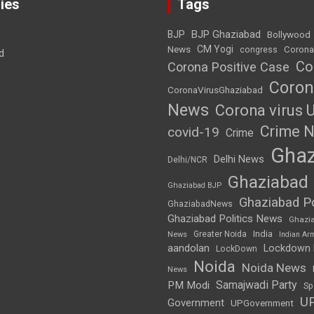
ies
Tags
BJP Ghaziabad
BJP
Bollywood
News
CM Yogi
Corona
congress
d
Co
Corona Positive Case
Coron
CoronaVirusGhaziabad
News
Corona virus 
Crime 
covid-19
Crime
Ghaz
Delhi News
Delhi/NCR
Ghaziabad
Ghaziabad BJP
Ghaziabad Po
GhaziabadNews
Ghaziabad Politics News
Ghazi
India
Greater Noida
News
Indian Ar
aandolan
Lockdown
LockDown
Noida
Noida News
News
Samajwadi Party
PM Modi
Sp
U
Government
UPGovernment