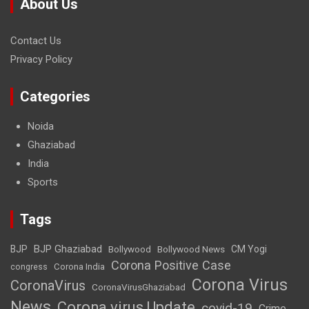
About Us
Contact Us
Privacy Policy
Categories
Noida
Ghaziabad
India
Sports
Tags
BJP Ghaziabad
BJP
Bollywood
Bollywood News
CM Yogi
Corona Positive Case
Corona India
congress
Corona Virus
CoronaVirus
CoronaVirusGhaziabad
News
Corona virus Update
covid-19
Crime