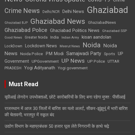
Ghaziabad
Crime News
Delhi News
Delhi/NCR
Ghaziabad News
GhaziabadNews
Ghaziabad BJP
Ghaziabad Police
Ghaziabad Politics News
Ghaziabad SSP
kisan aandolan
India
Greater Noida
Good News
Indian Army
Noida
Noida
Lockdown News
LockDown
Meerut News
News
Samajwadi Party
PM Modi
UP
Noida Police
Sports
UP News
Government
UPGovernment
UP Police
UTTAR
Yogi Adityanath
PRADESH
Yogi government
Must Read
यूपीआई लेनदेन उपभोक्ताओं, छोटे कारोबारियों के लिए बना रहेगा मुफ्त : पीसीआई
राजस्थान में आज 30 जिलों में बारिश का यलो अलर्ट, सीकर-झुंझुनूं में भारी बारिश
की चेतावनी; भरतपुर में स्कूल बंद
उद्योग विभाग के महाप्रबंधक 50 हजार घूस लेते निगरानी के हत्थे चढ़े