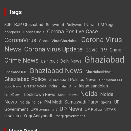
Tags
BJP Ghaziabad
BJP
Bollywood
Bollywood News
CM Yogi
Corona Positive Case
Corona India
congress
Corona Virus
CoronaVirus
CoronaVirusGhaziabad
News
Corona virus Update
covid-19
Crime
Ghaziabad
Crime News
Delhi News
Delhi/NCR
Ghaziabad News
GhaziabadNews
Ghaziabad BJP
Ghaziabad Police
Ghaziabad Politics News
Ghaziabad SSP
kisan aandolan
India
Greater Noida
Good News
Indian Army
Noida
Noida
Lockdown News
LockDown
Meerut News
News
Samajwadi Party
PM Modi
UP
Noida Police
Sports
UP News
Government
UPGovernment
UP Police
UTTAR
Yogi Adityanath
PRADESH
Yogi government