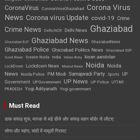
Corona Virus
CoronaVirus
CoronaVirusGhaziabad
News
Corona virus Update
covid-19
Crime
Ghaziabad
Crime News
Delhi News
Delhi/NCR
Ghaziabad News
GhaziabadNews
Ghaziabad BJP
Ghaziabad Police
Ghaziabad Politics News
Ghaziabad SSP
kisan aandolan
India
Greater Noida
Good News
Indian Army
Noida
Noida
Lockdown News
LockDown
Meerut News
News
Samajwadi Party
PM Modi
UP
Noida Police
Sports
UP News
Government
UPGovernment
UP Police
UTTAR
Yogi Adityanath
PRADESH
Yogi government
Must Read
डाक कांवड़ शुरू, मानक से बड़े डीजे और कांवड़ वाहन बॉर्डर से लौटाए
सोना और महंगा, चांदी में मामूली गिरावट