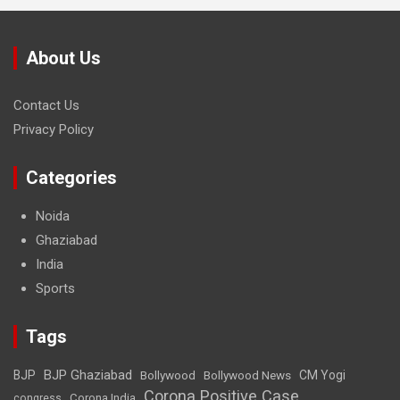
About Us
Contact Us
Privacy Policy
Categories
Noida
Ghaziabad
India
Sports
Tags
BJP Ghaziabad
BJP
Bollywood
Bollywood News
CM Yogi
Corona Positive Case
Corona India
congress