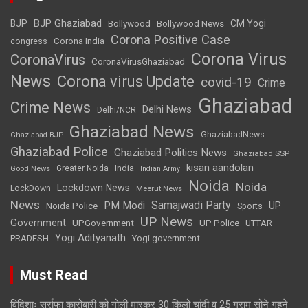
BJP Ghaziabad
BJP
Bollywood
Bollywood News
CM Yogi
Corona Positive Case
Corona India
congress
Corona Virus
CoronaVirus
CoronaVirusGhaziabad
News
Corona virus Update
covid-19
Crime
Ghaziabad
Crime News
Delhi News
Delhi/NCR
Ghaziabad News
GhaziabadNews
Ghaziabad BJP
Ghaziabad Police
Ghaziabad Politics News
Ghaziabad SSP
kisan aandolan
India
Greater Noida
Good News
Indian Army
Noida
Noida
Lockdown News
LockDown
Meerut News
News
Samajwadi Party
PM Modi
UP
Noida Police
Sports
UP News
Government
UPGovernment
UP Police
UTTAR
Yogi Adityanath
PRADESH
Yogi government
Must Read
विदिशाः सर्राफा कारोबारी को गोली मारकर 30 किलो चांदी व 25 ग्राम सोने गहने