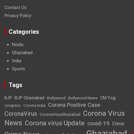
Contact Us
Privacy Policy
Categories
Noida
Ghaziabad
India
Sports
Tags
BJP Ghaziabad
BJP
Bollywood
Bollywood News
CM Yogi
Corona Positive Case
Corona India
congress
Corona Virus
CoronaVirus
CoronaVirusGhaziabad
News
Corona virus Update
covid-19
Crime
Ghaziabad