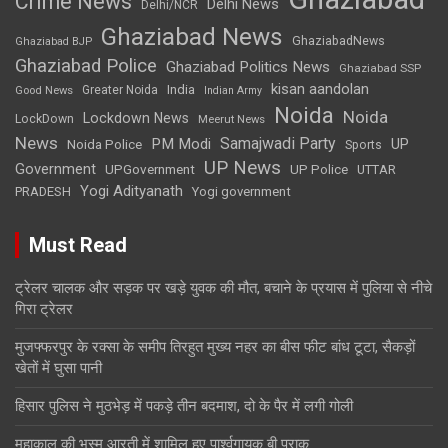
Crime News
Delhi News
Delhi/NCR
Ghaziabad News
GhaziabadNews
Ghaziabad BJP
Ghaziabad Police
Ghaziabad Politics News
Ghaziabad SSP
kisan aandolan
India
Greater Noida
Good News
Indian Army
Noida
Noida
Lockdown News
LockDown
Meerut News
News
Samajwadi Party
PM Modi
UP
Noida Police
Sports
UP News
Government
UPGovernment
UP Police
UTTAR
Yogi Adityanath
PRADESH
Yogi government
Must Read
ट्रेलर चालक और सड़क पर खड़े युवक की मौत, बचाने के प्रयास में पुलिया से नीचे
गिरा ट्रेलर
मुजफ्फरपुर के रक्सा के समीप तिरहुत मुख्य नहर का बीस फीट बांध टूटा, सैकड़ों
खेतों में घुसा पानी
हिसार पुलिस ने मुठभेड़ में पकड़े तीन बदमाश, दो के पैर में लगी गोली
महाकाल की भस्म आरती में शामिल हुए पार्श्वगायक बी प्राक