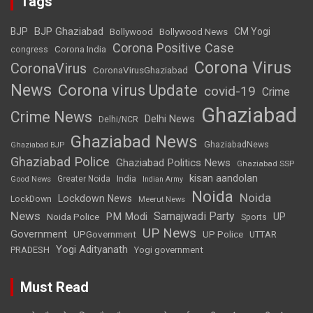
Tags
BJP Ghaziabad
BJP
Bollywood
Bollywood News
CM Yogi
Corona Positive Case
Corona India
congress
Corona Virus
CoronaVirus
CoronaVirusGhaziabad
News
Corona virus Update
covid-19
Crime
Ghaziabad
Crime News
Delhi News
Delhi/NCR
Ghaziabad News
GhaziabadNews
Ghaziabad BJP
Ghaziabad Police
Ghaziabad Politics News
Ghaziabad SSP
kisan aandolan
India
Greater Noida
Good News
Indian Army
Noida
Noida
Lockdown News
LockDown
Meerut News
News
Samajwadi Party
PM Modi
UP
Noida Police
Sports
UP News
Government
UPGovernment
UP Police
UTTAR
Yogi Adityanath
PRADESH
Yogi government
Must Read