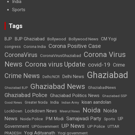
India
Sports
Tags
BJP Ghaziabad
BJP
Bollywood
Bollywood News
CM Yogi
Corona Positive Case
Corona India
congress
Corona Virus
CoronaVirus
CoronaVirusGhaziabad
News
Corona virus Update
covid-19
Crime
Ghaziabad
Crime News
Delhi News
Delhi/NCR
Ghaziabad News
GhaziabadNews
Ghaziabad BJP
Ghaziabad Police
Ghaziabad Politics News
Ghaziabad SSP
kisan aandolan
India
Greater Noida
Good News
Indian Army
Noida
Noida
Lockdown News
LockDown
Meerut News
News
Samajwadi Party
PM Modi
UP
Noida Police
Sports
UP News
Government
UPGovernment
UP Police
UTTAR
Yogi Adityanath
PRADESH
Yogi government