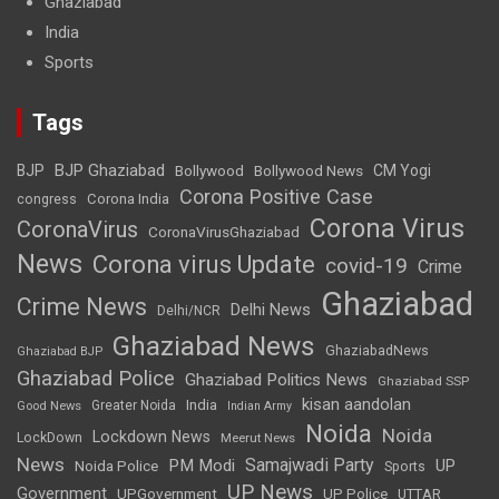
Ghaziabad
India
Sports
Tags
BJP Ghaziabad
BJP
Bollywood
Bollywood News
CM Yogi
Corona Positive Case
Corona India
congress
Corona Virus
CoronaVirus
CoronaVirusGhaziabad
News
Corona virus Update
covid-19
Crime
Ghaziabad
Crime News
Delhi News
Delhi/NCR
Ghaziabad News
GhaziabadNews
Ghaziabad BJP
Ghaziabad Police
Ghaziabad Politics News
Ghaziabad SSP
kisan aandolan
India
Greater Noida
Good News
Indian Army
Noida
Noida
Lockdown News
LockDown
Meerut News
News
Samajwadi Party
PM Modi
UP
Noida Police
Sports
UP News
Government
UPGovernment
UP Police
UTTAR