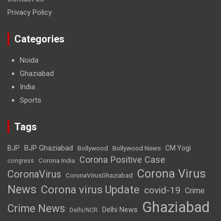
Privacy Policy
Categories
Noida
Ghaziabad
India
Sports
Tags
BJP Ghaziabad
BJP
Bollywood
Bollywood News
CM Yogi
Corona Positive Case
Corona India
congress
Corona Virus
CoronaVirus
CoronaVirusGhaziabad
News
Corona virus Update
covid-19
Crime
Ghaziabad
Crime News
Delhi News
Delhi/NCR