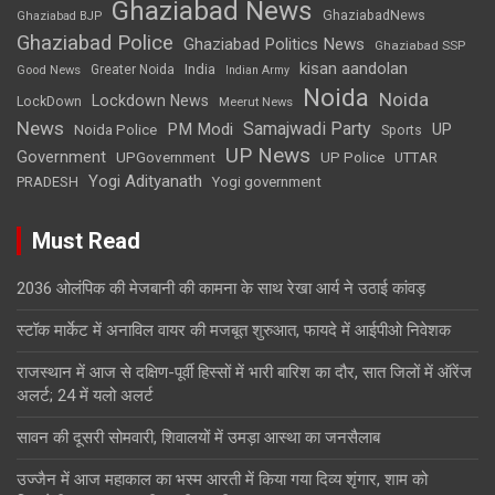
Ghaziabad News
GhaziabadNews
Ghaziabad BJP
Ghaziabad Police
Ghaziabad Politics News
Ghaziabad SSP
kisan aandolan
India
Greater Noida
Good News
Indian Army
Noida
Noida
Lockdown News
LockDown
Meerut News
News
Samajwadi Party
PM Modi
UP
Noida Police
Sports
UP News
Government
UPGovernment
UP Police
UTTAR
Yogi Adityanath
PRADESH
Yogi government
Must Read
2036 ओलंपिक की मेजबानी की कामना के साथ रेखा आर्य ने उठाई कांवड़
स्टॉक मार्केट में अनाविल वायर की मजबूत शुरुआत, फायदे में आईपीओ निवेशक
राजस्थान में आज से दक्षिण-पूर्वी हिस्सों में भारी बारिश का दौर, सात जिलों में ऑरेंज
अलर्ट; 24 में यलो अलर्ट
सावन की दूसरी सोमवारी, शिवालयों में उमड़ा आस्था का जनसैलाब
उज्जैन में आज महाकाल का भस्म आरती में किया गया दिव्य शृंगार, शाम को