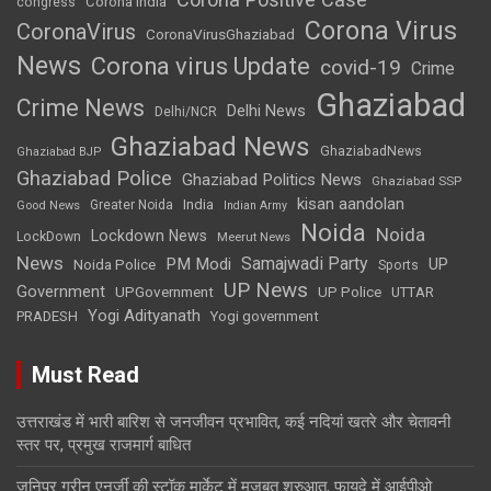
Corona India
congress
Corona Virus
CoronaVirus
CoronaVirusGhaziabad
News
Corona virus Update
covid-19
Crime
Ghaziabad
Crime News
Delhi News
Delhi/NCR
Ghaziabad News
GhaziabadNews
Ghaziabad BJP
Ghaziabad Police
Ghaziabad Politics News
Ghaziabad SSP
kisan aandolan
India
Greater Noida
Good News
Indian Army
Noida
Noida
Lockdown News
LockDown
Meerut News
News
Samajwadi Party
PM Modi
UP
Noida Police
Sports
UP News
Government
UPGovernment
UP Police
UTTAR
Yogi Adityanath
PRADESH
Yogi government
Must Read
उत्तराखंड में भारी बारिश से जनजीवन प्रभावित, कई नदियां खतरे और चेतावनी
स्तर पर, प्रमुख राजमार्ग बाधित
जुनिपर ग्रीन एनर्जी की स्टॉक मार्केट में मजबूत शुरुआत, फायदे में आईपीओ