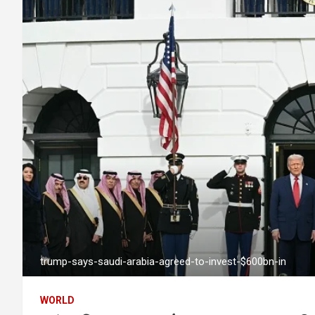
trump-says-saudi-arabia-agreed-to-invest-$600bn-in
WORLD