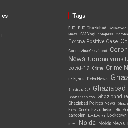
ies
Tags
BJP Ghaziabad
BJP
Bollywood
News
CM Yogi
Corona
congress
d
Co
Corona Positive Case
Coron
CoronaVirusGhaziabad
News
Corona virus 
Crime 
covid-19
Crime
Ghaz
Delhi News
Delhi/NCR
Ghaziabad
Ghaziabad BJP
Ghaziabad Po
GhaziabadNews
Ghaziabad Politics News
Ghazi
India
Greater Noida
News
Indian Ar
aandolan
Lockdown
LockDown
Noida
Noida News
News