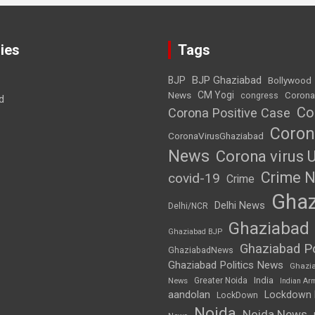
ies
Tags
BJP Ghaziabad
BJP
Bollywood
News
CM Yogi
Corona
congress
d
Co
Corona Positive Case
Coron
CoronaVirusGhaziabad
News
Corona virus 
Crime 
covid-19
Crime
Ghaz
Delhi News
Delhi/NCR
Ghaziabad
Ghaziabad BJP
Ghaziabad Po
GhaziabadNews
Ghaziabad Politics News
Ghazi
India
Greater Noida
News
Indian Ar
aandolan
Lockdown
LockDown
Noida
Noida News