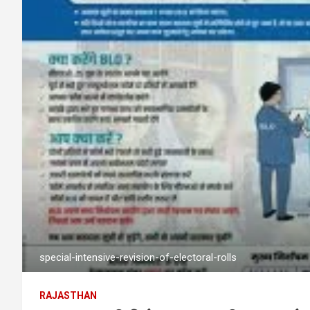
special-intensive-revision-of-electoral-rolls
RAJASTHAN