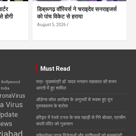
ार्टर
डिब्रूगढ़ वॉरियर्स ने चराइदेव सनराइजर्स
से होगी
को पांच विकेट से हराया
August 5, 2026
Must Read
मप्रः मुख्यमंत्री डॉ. यादव भगवान महाकाल की शयन
Bollywood
आरती में हुए शामिल
 India
ronaVirus
ऑडेन्स कोल आरोहण के अनुभवों से रूबरू हुए दून
a Virus
पुस्तकालय के श्रोता
Update
हरिद्वार में रेलवे टनल के पास पहाड़ी से गिरे बोल्डर, प्राचीन
News
काली मंदिर को नुकसान
iabad
कॉमनवेल्थ पदक विजेताओं और प्रशिक्षकों को मुख्यमंत्री