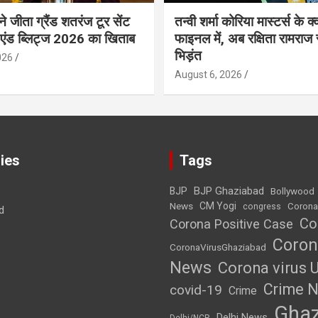
 ने जीता ग्रैंड शतरंज टूर सेंट
तन्वी शर्मा कोरिया मास्टर्स के क्व
 एंड ब्लिट्ज 2026 का खिताब
फाइनल में, अब रक्षिता रामराज 
भिड़ंत
026
August 6, 2026
ies
Tags
BJP Ghaziabad
BJP
Bollywood
News
CM Yogi
Corona
congress
d
Co
Corona Positive Case
Coron
CoronaVirusGhaziabad
News
Corona virus 
Crime 
covid-19
Crime
Ghaz
Delhi News
Delhi/NCR