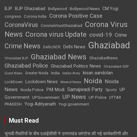
BJP Ghaziabad
BJP
Bollywood
Bollywood News
CM Yogi
Corona Positive Case
Corona India
congress
Corona Virus
CoronaVirus
CoronaVirusGhaziabad
News
Corona virus Update
covid-19
Crime
Ghaziabad
Crime News
Delhi News
Delhi/NCR
Ghaziabad News
GhaziabadNews
Ghaziabad BJP
Ghaziabad Police
Ghaziabad Politics News
Ghaziabad SSP
kisan aandolan
India
Greater Noida
Good News
Indian Army
Noida
Noida
Lockdown News
LockDown
Meerut News
News
Samajwadi Party
PM Modi
UP
Noida Police
Sports
UP News
Government
UPGovernment
UP Police
UTTAR
Yogi Adityanath
PRADESH
Yogi government
Must Read
चुनावी तैयारियों के बीच एआईसीसी ने उत्तराखंड कांग्रेस की नई कार्यकारिणी और