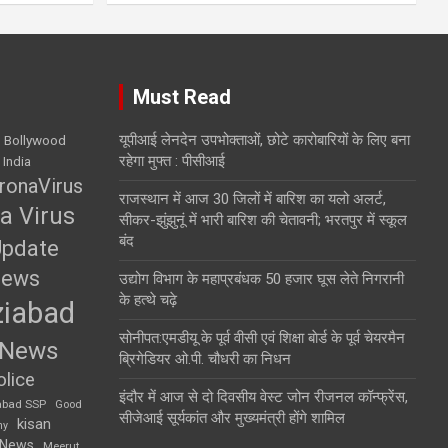
Must Read
यूपीआई लेनदेन उपभोक्ताओं, छोटे कारोबारियों के लिए बना
Bollywood
रहेगा मुफ्त : पीसीआई
 India
ronaVirus
राजस्थान में आज 30 जिलों में बारिश का यलो अलर्ट,
a Virus
सीकर-झुंझुनूं में भारी बारिश की चेतावनी; भरतपुर में स्कूल
बंद
Update
News
उद्योग विभाग के महाप्रबंधक 50 हजार घूस लेते निगरानी
के हत्थे चढ़े
iabad
सोनीपत:एमडीयू के पूर्व वीसी एवं शिक्षा बाेर्ड के पूर्व चेयरमैन
 News
ब्रिगेडियर ओ.पी. चौधरी का निधन
lice
इंदौर में आज से दो दिवसीय वेस्ट जोन रीजनल कॉन्फ्रेंस,
abad SSP
Good
सीजेआई सूर्यकांत और मुख्यमंत्री होंगे शामिल
kisan
my
 News
Meerut