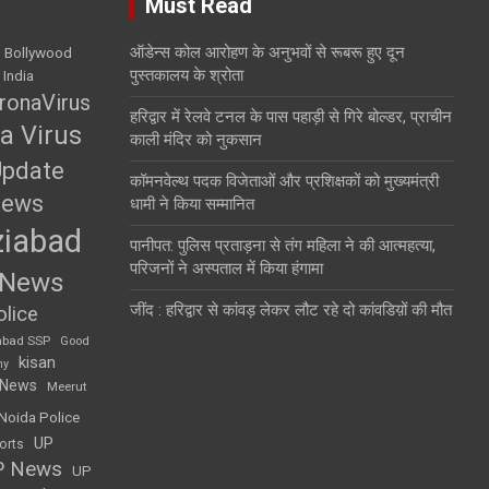
Must Read
ऑडेन्स कोल आरोहण के अनुभवों से रूबरू हुए दून
Bollywood
पुस्तकालय के श्रोता
 India
ronaVirus
हरिद्वार में रेलवे टनल के पास पहाड़ी से गिरे बोल्डर, प्राचीन
a Virus
काली मंदिर को नुकसान
Update
कॉमनवेल्थ पदक विजेताओं और प्रशिक्षकों को मुख्यमंत्री
News
धामी ने किया सम्मानित
iabad
पानीपत: पुलिस प्रताड़ना से तंग महिला ने की आत्महत्या,
परिजनों ने अस्पताल में किया हंगामा
 News
जींद : हरिद्वार से कांवड़ लेकर लौट रहे दो कांवडिय़ों की मौत
lice
abad SSP
Good
kisan
my
 News
Meerut
Noida Police
UP
orts
P News
UP