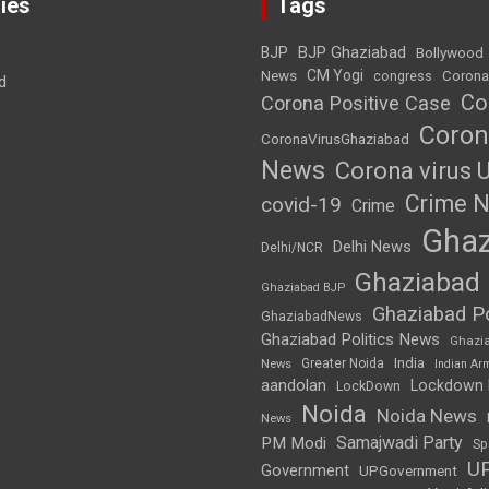
ies
Tags
BJP Ghaziabad
BJP
Bollywood
News
CM Yogi
Corona
congress
d
Co
Corona Positive Case
Coron
CoronaVirusGhaziabad
News
Corona virus 
Crime 
covid-19
Crime
Ghaz
Delhi News
Delhi/NCR
Ghaziabad
Ghaziabad BJP
Ghaziabad Po
GhaziabadNews
Ghaziabad Politics News
Ghazi
India
Greater Noida
News
Indian Ar
aandolan
Lockdown
LockDown
Noida
Noida News
News
Samajwadi Party
PM Modi
Sp
U
Government
UPGovernment