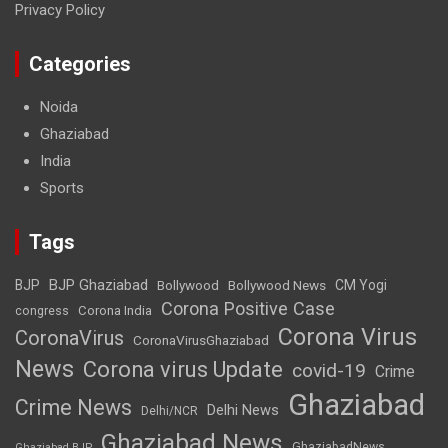
Privacy Policy
Categories
Noida
Ghaziabad
India
Sports
Tags
BJP Ghaziabad
BJP
Bollywood
Bollywood News
CM Yogi
Corona Positive Case
Corona India
congress
Corona Virus
CoronaVirus
CoronaVirusGhaziabad
News
Corona virus Update
covid-19
Crime
Ghaziabad
Crime News
Delhi News
Delhi/NCR
Ghaziabad News
GhaziabadNews
Ghaziabad BJP