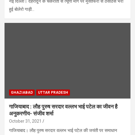
नई दिल्ली। देहरादून के चकराता से त्यूणी मार्ग पर मुसाफिरों से ठसाठस भरी
हुई बोलेरो गाड़ी…
GHAZIABAD
UTTAR PRADESH
गाजियाबाद : लौह पुरुष सरदार वल्लभ भाई पटेल का जीवन है
अनुकरणीय- संजीव शर्मा
October 31, 2021
गाजियाबाद। लौह पुरुष सरदार वल्लभ भाई पटेल की जयंती पर समाधान