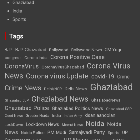
Ghaziabad
India
Sports
Tags
BJP Ghaziabad
BJP
Bollywood
Bollywood News
CM Yogi
Corona Positive Case
Corona India
congress
Corona Virus
CoronaVirus
CoronaVirusGhaziabad
News
Corona virus Update
covid-19
Crime
Ghaziabad
Crime News
Delhi News
Delhi/NCR
Ghaziabad News
GhaziabadNews
Ghaziabad BJP
Ghaziabad Police
Ghaziabad Politics News
Ghaziabad SSP
kisan aandolan
India
Greater Noida
Good News
Indian Army
Noida
Noida
Lockdown News
LockDown
Meerut News
News
Samajwadi Party
PM Modi
UP
Noida Police
Sports
UP News