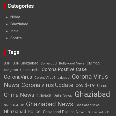
Categories
Noida
Ghaziabad
India
Sports
Tags
BJP Ghaziabad
BJP
Bollywood
Bollywood News
CM Yogi
Corona Positive Case
Corona India
congress
Corona Virus
CoronaVirus
CoronaVirusGhaziabad
News
Corona virus Update
covid-19
Crime
Ghaziabad
Crime News
Delhi News
Delhi/NCR
Ghaziabad News
GhaziabadNews
Ghaziabad BJP
Ghaziabad Police
Ghaziabad Politics News
Ghaziabad SSP