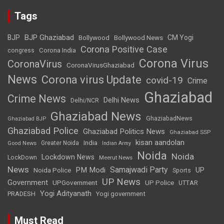
Tags
BJP Ghaziabad
BJP
Bollywood
Bollywood News
CM Yogi
Corona Positive Case
Corona India
congress
Corona Virus
CoronaVirus
CoronaVirusGhaziabad
News
Corona virus Update
covid-19
Crime
Ghaziabad
Crime News
Delhi News
Delhi/NCR
Ghaziabad News
GhaziabadNews
Ghaziabad BJP
Ghaziabad Police
Ghaziabad Politics News
Ghaziabad SSP
kisan aandolan
India
Greater Noida
Good News
Indian Army
Noida
Noida
Lockdown News
LockDown
Meerut News
News
Samajwadi Party
PM Modi
UP
Noida Police
Sports
UP News
Government
UPGovernment
UP Police
UTTAR
Yogi Adityanath
PRADESH
Yogi government
Must Read